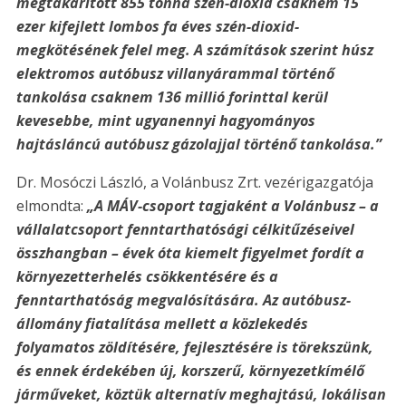
megtakarított 855 tonna szén-dioxid csaknem 15
ezer kifejlett lombos fa éves szén-dioxid-
megkötésének felel meg. A számítások szerint húsz
elektromos autóbusz villanyárammal történő
tankolása csaknem 136 millió forinttal kerül
kevesebbe, mint ugyanennyi hagyományos
hajtásláncú autóbusz gázolajjal történő tankolása.”
Dr. Mosóczi László, a Volánbusz Zrt. vezérigazgatója
elmondta:
„A MÁV-csoport tagjaként a Volánbusz – a
vállalatcsoport fenntarthatósági célkitűzéseivel
összhangban – évek óta kiemelt figyelmet fordít a
környezetterhelés csökkentésére és a
fenntarthatóság megvalósítására. Az autóbusz-
állomány fiatalítása mellett a közlekedés
folyamatos zöldítésére, fejlesztésére is törekszünk,
és ennek érdekében új, korszerű, környezetkímélő
járműveket, köztük alternatív meghajtású, lokálisan