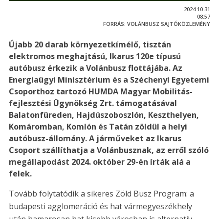
2024.10.31
08:57
FORRÁS:
VOLÁNBUSZ SAJTÓKÖZLEMÉNY
Újabb 20 darab környezetkímélő, tisztán
elektromos meghajtású, Ikarus 120e típusú
autóbusz érkezik a Volánbusz flottájába. Az
Energiaügyi Minisztérium és a Széchenyi Egyetemi
Csoporthoz tartozó HUMDA Magyar Mobilitás-
fejlesztési Ügynökség Zrt. támogatásával
Balatonfüreden, Hajdúszoboszlón, Keszthelyen,
Komáromban, Komlón és Tatán zöldül a helyi
autóbusz-állomány. A járműveket az Ikarus
Csoport szállíthatja a Volánbusznak, az erről szóló
megállapodást 2024. október 29-én írták alá a
felek.
Tovább folytatódik a sikeres Zöld Busz Program: a
budapesti agglomeráció és hat vármegyeszékhely
után hamarosan hat kisebb városban is alternatív