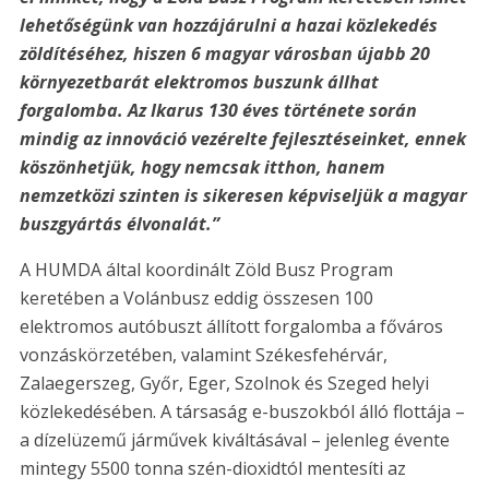
lehetőségünk van hozzájárulni a hazai közlekedés
zöldítéséhez, hiszen 6 magyar városban újabb 20
környezetbarát elektromos buszunk állhat
forgalomba. Az Ikarus 130 éves története során
mindig az innováció vezérelte fejlesztéseinket, ennek
köszönhetjük, hogy nemcsak itthon, hanem
nemzetközi szinten is sikeresen képviseljük a magyar
buszgyártás élvonalát.”
A HUMDA által koordinált Zöld Busz Program
keretében a Volánbusz eddig összesen 100
elektromos autóbuszt állított forgalomba a főváros
vonzáskörzetében, valamint Székesfehérvár,
Zalaegerszeg, Győr, Eger, Szolnok és Szeged helyi
közlekedésében. A társaság e-buszokból álló flottája –
a dízelüzemű járművek kiváltásával – jelenleg évente
mintegy 5500 tonna szén-dioxidtól mentesíti az