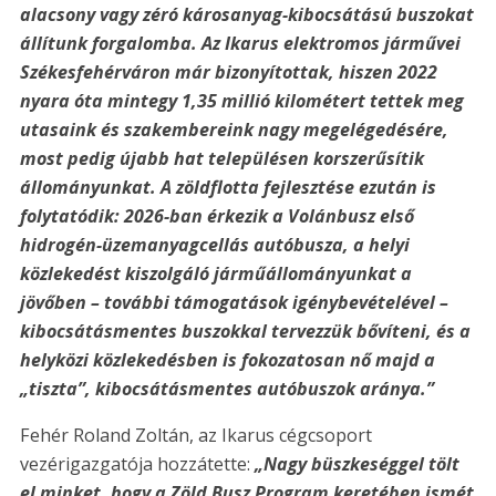
alacsony vagy zéró károsanyag-kibocsátású buszokat
állítunk forgalomba. Az Ikarus elektromos járművei
Székesfehérváron már bizonyítottak, hiszen 2022
nyara óta mintegy 1,35 millió kilométert tettek meg
utasaink és szakembereink nagy megelégedésére,
most pedig újabb hat településen korszerűsítik
állományunkat. A zöldflotta fejlesztése ezután is
folytatódik: 2026-ban érkezik a Volánbusz első
hidrogén-üzemanyagcellás autóbusza, a helyi
közlekedést kiszolgáló járműállományunkat a
jövőben – további támogatások igénybevételével –
kibocsátásmentes buszokkal tervezzük bővíteni, és a
helyközi közlekedésben is fokozatosan nő majd a
„tiszta”, kibocsátásmentes autóbuszok aránya.”
Fehér Roland Zoltán, az Ikarus cégcsoport
vezérigazgatója hozzátette:
„Nagy büszkeséggel tölt
el minket, hogy a Zöld Busz Program keretében ismét