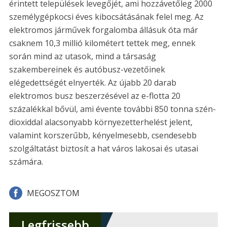
érintett települések levegőjét, ami hozzávetőleg 2000
személygépkocsi éves kibocsátásának felel meg. Az
elektromos járművek forgalomba állásuk óta már
csaknem 10,3 millió kilométert tettek meg, ennek
során mind az utasok, mind a társaság
szakembereinek és autóbusz-vezetőinek
elégedettségét elnyerték. Az újabb 20 darab
elektromos busz beszerzésével az e-flotta 20
százalékkal bővül, ami évente további 850 tonna szén-
dioxiddal alacsonyabb környezetterhelést jelent,
valamint korszerűbb, kényelmesebb, csendesebb
szolgáltatást biztosít a hat város lakosai és utasai
számára.
MEGOSZTOM
Legfrissebb