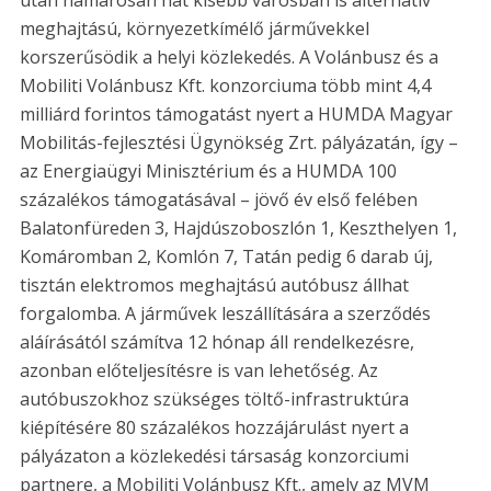
meghajtású, környezetkímélő járművekkel
korszerűsödik a helyi közlekedés. A Volánbusz és a
Mobiliti Volánbusz Kft. konzorciuma több mint 4,4
milliárd forintos támogatást nyert a HUMDA Magyar
Mobilitás-fejlesztési Ügynökség Zrt. pályázatán, így –
az Energiaügyi Minisztérium és a HUMDA 100
százalékos támogatásával – jövő év első felében
Balatonfüreden 3, Hajdúszoboszlón 1, Keszthelyen 1,
Komáromban 2, Komlón 7, Tatán pedig 6 darab új,
tisztán elektromos meghajtású autóbusz állhat
forgalomba. A járművek leszállítására a szerződés
aláírásától számítva 12 hónap áll rendelkezésre,
azonban előteljesítésre is van lehetőség. Az
autóbuszokhoz szükséges töltő-infrastruktúra
kiépítésére 80 százalékos hozzájárulást nyert a
pályázaton a közlekedési társaság konzorciumi
partnere, a Mobiliti Volánbusz Kft., amely az MVM