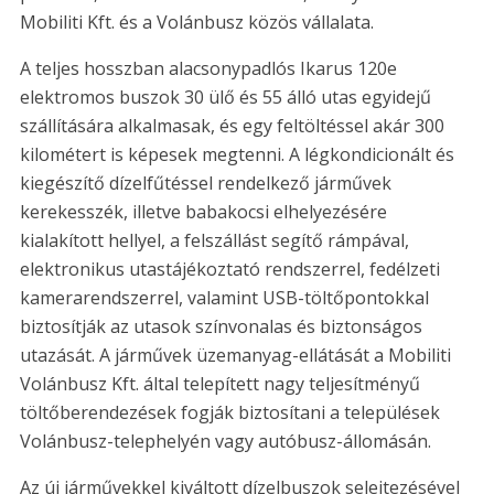
Mobiliti Kft. és a Volánbusz közös vállalata.
A teljes hosszban alacsonypadlós Ikarus 120e
elektromos buszok 30 ülő és 55 álló utas egyidejű
szállítására alkalmasak, és egy feltöltéssel akár 300
kilométert is képesek megtenni. A légkondicionált és
kiegészítő dízelfűtéssel rendelkező járművek
kerekesszék, illetve babakocsi elhelyezésére
kialakított hellyel, a felszállást segítő rámpával,
elektronikus utastájékoztató rendszerrel, fedélzeti
kamerarendszerrel, valamint USB-töltőpontokkal
biztosítják az utasok színvonalas és biztonságos
utazását. A járművek üzemanyag-ellátását a Mobiliti
Volánbusz Kft. által telepített nagy teljesítményű
töltőberendezések fogják biztosítani a települések
Volánbusz-telephelyén vagy autóbusz-állomásán.
Az új járművekkel kiváltott dízelbuszok selejtezésével