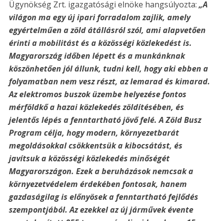
Ügynökség Zrt. igazgatósági elnöke hangsúlyozta:
„A
világon ma egy új ipari forradalom zajlik, amely
egyértelműen a zöld átállásról szól, ami alapvetően
érinti a mobilitást és a közösségi közlekedést is.
Magyarország időben lépett és a munkánknak
köszönhetően jól állunk, tudni kell, hogy aki ebben a
folyamatban nem vesz részt, az lemarad és kimarad.
Az elektromos buszok üzembe helyezése fontos
mérföldkő a hazai közlekedés zöldítésében, és
jelentős lépés a fenntartható jövő felé. A Zöld Busz
Program célja, hogy modern, környezetbarát
megoldásokkal csökkentsük a kibocsátást, és
javítsuk a közösségi közlekedés minőségét
Magyarországon. Ezek a beruházások nemcsak a
környezetvédelem érdekében fontosak, hanem
gazdaságilag is előnyösek a fenntartható fejlődés
szempontjából. Az ezekkel az új járművek évente